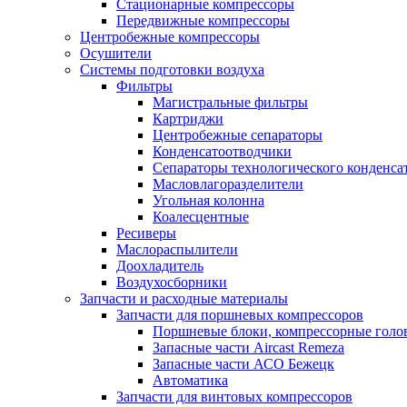
Стационарные компрессоры
Передвижные компрессоры
Центробежные компрессоры
Осушители
Системы подготовки воздуха
Фильтры
Магистральные фильтры
Картриджи
Центробежные сепараторы
Конденсатоотводчики
Сепараторы технологического конденса
Масловлагоразделители
Угольная колонна
Коалесцентные
Ресиверы
Маслораспылители
Доохладитель
Воздухосборники
Запчасти и расходные материалы
Запчасти для поршневых компрессоров
Поршневые блоки, компрессорные голо
Запасные части Aircast Remeza
Запасные части АСО Бежецк
Автоматика
Запчасти для винтовых компрессоров