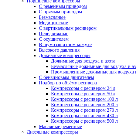
Поршневые компрессоры
С ременным приводом
С прямым приводом
Безмасляные
Медицинские
С вертикальным ресивером
Передвижные
С осушителем
В шумозащитном кожухе
Высокого давления
Дожимные компрессоры
Дожимные для воздуха и азота
Безмасляные дожимные для воздуха и аз
Промышленные дожимные для воздуха и
С бензиновым двигателем
Подбор по объёму ресивера
Компрессоры с ресивером 24 л
Компрессоры с ресивером 50 л
Компрессоры с ресивером 100 л
Компрессоры с ресивером 200 л
Компрессоры с ресивером 270 л
Компрессоры с ресивером 430 л
Компрессоры с ресивером 500 л
Масляные ременные
Дизельные компрессоры