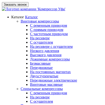
Заказать звонок
Каталог
Каталог
Винтовые компрессоры
С ременным приводом
С прямым приводом
С частотным приводом
На ресивере
С осушителем
На ресивере с осушителем
Низкого давления
Высокого давления
Дожимные компрессоры
Безмасляные
Передвижные
На постоянных магнитах
Двухступенчатые
Передвижные электрические
Винтовые масляные
Спиральные компрессоры
С ременным приводом
На ресивере
С осушителем