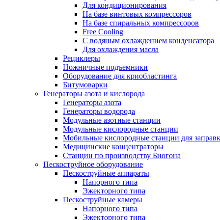
Для кондиционирования
На базе винтовых компрессоров
На базе спиральных компрессоров
Free Cooling
С водяным охлаждением конденсатора
Для охлаждения масла
Рециклеры
Ножничные подъемники
Оборудование для криобластинга
Битумоварки
Генераторы азота и кислорода
Генераторы азота
Генераторы водорода
Модульные азотные станции
Модульные кислородные станции
Мобильные кислородные станции для заправк
Медицинские концентраторы
Станции по производству Биогона
Пескоструйное оборудование
Пескоструйные аппараты
Напорного типа
Эжекторного типа
Пескоструйные камеры
Напорного типа
Эжекторного типа