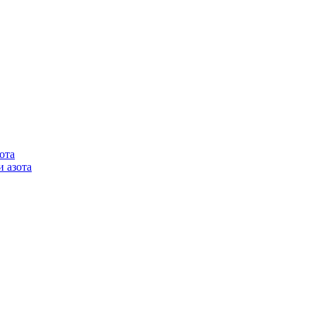
ота
 азота