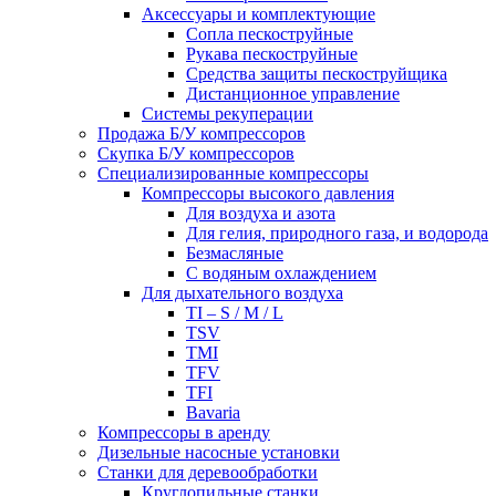
Аксессуары и комплектующие
Сопла пескоструйные
Рукава пескоструйные
Средства защиты пескоструйщика
Дистанционное управление
Системы рекуперации
Продажа Б/У компрессоров
Скупка Б/У компрессоров
Специализированные компрессоры
Компрессоры высокого давления
Для воздуха и азота
Для гелия, природного газа, и водорода
Безмасляные
С водяным охлаждением
Для дыхательного воздуха
TI – S / M / L
TSV
TMI
TFV
TFI
Bavaria
Компрессоры в аренду
Дизельные насосные установки
Станки для деревообработки
Круглопильные станки