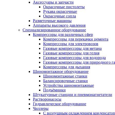
Аксессуары и запчасти
Окрасочные пистолеты
Рукава окрасочные
Окрасочные сопла
Разметочные машины
Аппараты высокого давления
Специализированное оборудование
Компрессоры для различных сфер
Компрессоры для перекачки цемента
Компрессоры для электровозов
Газовые компрессоры для метана
Газовые компрессоры для гелия
Газовые компрессоры для водорода
Газовые компрессоры для природного га
Компрессоры для дыхания
Шиномонтажное оборудование
Шиномонтажные станки
Балансировочные станки
Устройства шиномонтажные
Подъёмники
Штукатурные станции и пневмонагнетатели
Растворонасосы
Гидравлическое оборудование
Чиллеры
С воздушным охлаждением конденсатор