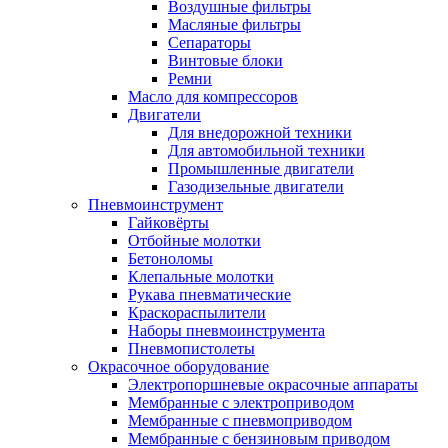
Воздушные фильтры
Масляные фильтры
Сепараторы
Винтовые блоки
Ремни
Масло для компрессоров
Двигатели
Для внедорожной техники
Для автомобильной техники
Промышленные двигатели
Газодизельные двигатели
Пневмоинструмент
Гайковёрты
Отбойные молотки
Бетоноломы
Клепальные молотки
Рукава пневматические
Краскораспылители
Наборы пневмоинструмента
Пневмопистолеты
Окрасочное оборудование
Электропоршневые окрасочные аппараты
Мембранные с электроприводом
Мембранные с пневмоприводом
Мембранные с бензиновым приводом