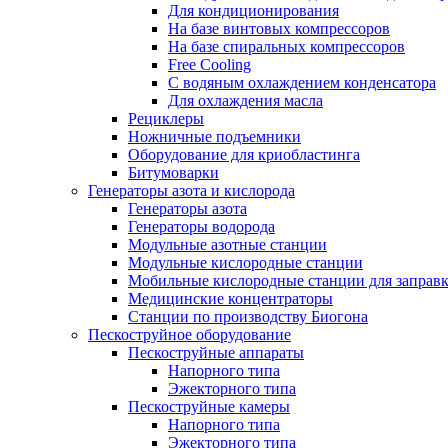
Для кондиционирования
На базе винтовых компрессоров
На базе спиральных компрессоров
Free Cooling
С водяным охлаждением конденсатора
Для охлаждения масла
Рециклеры
Ножничные подъемники
Оборудование для криобластинга
Битумоварки
Генераторы азота и кислорода
Генераторы азота
Генераторы водорода
Модульные азотные станции
Модульные кислородные станции
Мобильные кислородные станции для заправк
Медицинские концентраторы
Станции по производству Биогона
Пескоструйное оборудование
Пескоструйные аппараты
Напорного типа
Эжекторного типа
Пескоструйные камеры
Напорного типа
Эжекторного типа