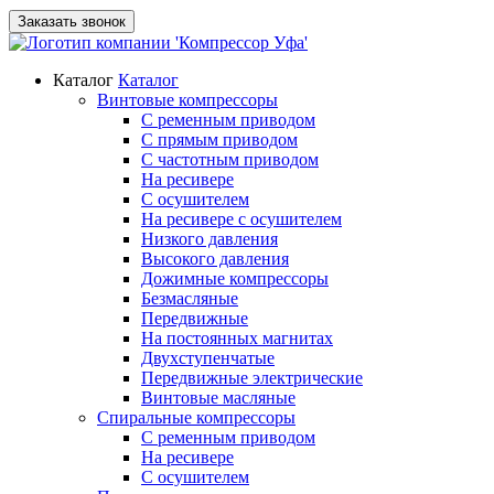
Заказать звонок
Каталог
Каталог
Винтовые компрессоры
С ременным приводом
С прямым приводом
С частотным приводом
На ресивере
С осушителем
На ресивере с осушителем
Низкого давления
Высокого давления
Дожимные компрессоры
Безмасляные
Передвижные
На постоянных магнитах
Двухступенчатые
Передвижные электрические
Винтовые масляные
Спиральные компрессоры
С ременным приводом
На ресивере
С осушителем