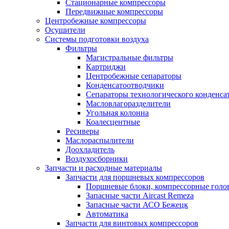
Стационарные компрессоры
Передвижные компрессоры
Центробежные компрессоры
Осушители
Системы подготовки воздуха
Фильтры
Магистральные фильтры
Картриджи
Центробежные сепараторы
Конденсатоотводчики
Сепараторы технологического конденса
Масловлагоразделители
Угольная колонна
Коалесцентные
Ресиверы
Маслораспылители
Доохладитель
Воздухосборники
Запчасти и расходные материалы
Запчасти для поршневых компрессоров
Поршневые блоки, компрессорные голо
Запасные части Aircast Remeza
Запасные части АСО Бежецк
Автоматика
Запчасти для винтовых компрессоров