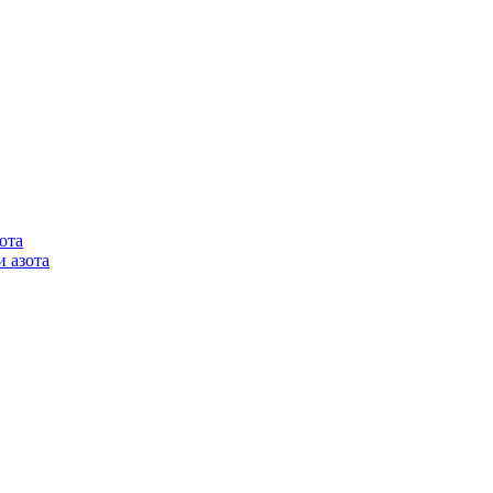
ота
 азота