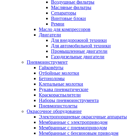
Воздушные фильтры
Масляные фильтры
Сепараторы
Винтовые блоки
Ремни
Масло для компрессоров
Двигатели
Для внедорожной техники
Для автомобильной техники
Промышленные двигатели
Газодизельные двигатели
Пневмоинструмент
Гайковёрты
Отбойные молотки
Бетоноломы
Клепальные молотки
Рукава пневматические
Краскораспылители
Наборы пневмоинструмента
Пневмопистолеты
Окрасочное оборудование
Электропоршневые окрасочные аппараты
Мембранные с электроприводом
Мембранные с пневмоприводом
Мембранные с бензиновым приводом