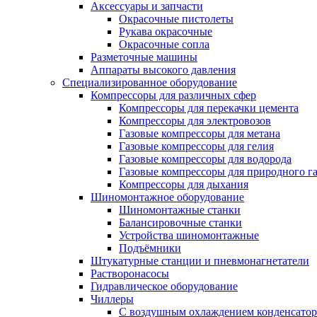
Аксессуары и запчасти
Окрасочные пистолеты
Рукава окрасочные
Окрасочные сопла
Разметочные машины
Аппараты высокого давления
Специализированное оборудование
Компрессоры для различных сфер
Компрессоры для перекачки цемента
Компрессоры для электровозов
Газовые компрессоры для метана
Газовые компрессоры для гелия
Газовые компрессоры для водорода
Газовые компрессоры для природного га
Компрессоры для дыхания
Шиномонтажное оборудование
Шиномонтажные станки
Балансировочные станки
Устройства шиномонтажные
Подъёмники
Штукатурные станции и пневмонагнетатели
Растворонасосы
Гидравлическое оборудование
Чиллеры
С воздушным охлаждением конденсатор