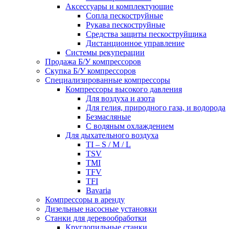
Аксессуары и комплектующие
Сопла пескоструйные
Рукава пескоструйные
Средства защиты пескоструйщика
Дистанционное управление
Системы рекуперации
Продажа Б/У компрессоров
Скупка Б/У компрессоров
Специализированные компрессоры
Компрессоры высокого давления
Для воздуха и азота
Для гелия, природного газа, и водорода
Безмасляные
С водяным охлаждением
Для дыхательного воздуха
TI – S / M / L
TSV
TMI
TFV
TFI
Bavaria
Компрессоры в аренду
Дизельные насосные установки
Станки для деревообработки
Круглопильные станки