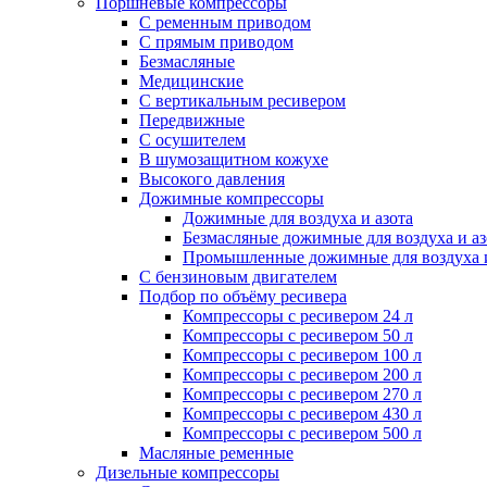
Поршневые компрессоры
С ременным приводом
С прямым приводом
Безмасляные
Медицинские
С вертикальным ресивером
Передвижные
С осушителем
В шумозащитном кожухе
Высокого давления
Дожимные компрессоры
Дожимные для воздуха и азота
Безмасляные дожимные для воздуха и аз
Промышленные дожимные для воздуха и
С бензиновым двигателем
Подбор по объёму ресивера
Компрессоры с ресивером 24 л
Компрессоры с ресивером 50 л
Компрессоры с ресивером 100 л
Компрессоры с ресивером 200 л
Компрессоры с ресивером 270 л
Компрессоры с ресивером 430 л
Компрессоры с ресивером 500 л
Масляные ременные
Дизельные компрессоры