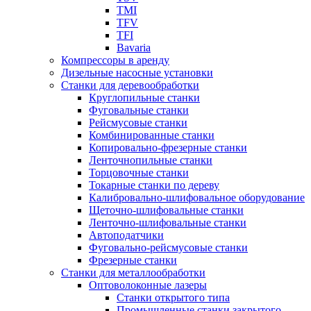
TMI
TFV
TFI
Bavaria
Компрессоры в аренду
Дизельные насосные установки
Станки для деревообработки
Круглопильные станки
Фуговальные станки
Рейсмусовые станки
Комбинированные станки
Копировально-фрезерные станки
Ленточнопильные станки
Торцовочные станки
Токарные станки по дереву
Калибровально-шлифовальное оборудование
Щеточно-шлифовальные станки
Ленточно-шлифовальные станки
Автоподатчики
Фуговально-рейсмусовые станки
Фрезерные станки
Станки для металлообработки
Оптоволоконные лазеры
Станки открытого типа
Промышленные станки закрытого