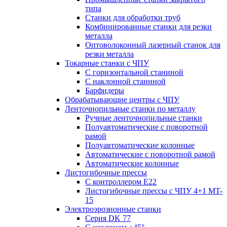
типа
Станки для обработки труб
Комбинированные станки для резки
металла
Оптоволоконный лазерный станок для
резки металла
Токарные станки с ЧПУ
С горизонтальной станиной
С наклонной станиной
Барфидеры
Обрабатывающие центры с ЧПУ
Ленточнопильные станки по металлу
Ручные ленточнопильные станки
Полуавтоматические с поворотной
рамой
Полуавтоматические колонные
Автоматические с поворотной рамой
Автоматические колонные
Листогибочные прессы
С контроллером E22
Листогибочные прессы с ЧПУ 4+1 MT-
15
Электроэрозионные станки
Серия DK 77