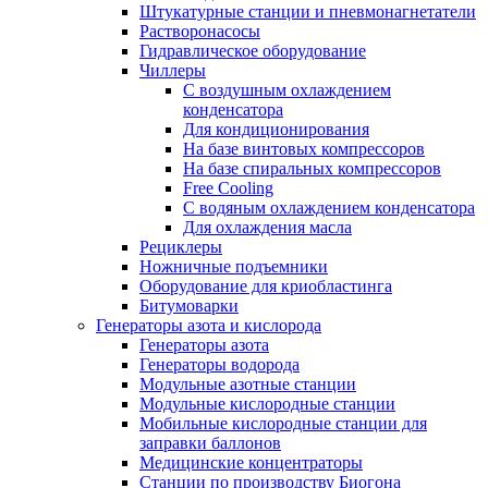
Штукатурные станции и пневмонагнетатели
Растворонасосы
Гидравлическое оборудование
Чиллеры
С воздушным охлаждением
конденсатора
Для кондиционирования
На базе винтовых компрессоров
На базе спиральных компрессоров
Free Cooling
С водяным охлаждением конденсатора
Для охлаждения масла
Рециклеры
Ножничные подъемники
Оборудование для криобластинга
Битумоварки
Генераторы азота и кислорода
Генераторы азота
Генераторы водорода
Модульные азотные станции
Модульные кислородные станции
Мобильные кислородные станции для
заправки баллонов
Медицинские концентраторы
Станции по производству Биогона