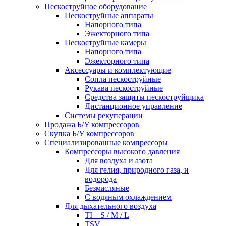
Пескоструйное оборудование
Пескоструйные аппараты
Напорного типа
Эжекторного типа
Пескоструйные камеры
Напорного типа
Эжекторного типа
Аксессуары и комплектующие
Сопла пескоструйные
Рукава пескоструйные
Средства защиты пескоструйщика
Дистанционное управление
Системы рекуперации
Продажа Б/У компрессоров
Скупка Б/У компрессоров
Специализированные компрессоры
Компрессоры высокого давления
Для воздуха и азота
Для гелия, природного газа, и
водорода
Безмасляные
С водяным охлаждением
Для дыхательного воздуха
TI – S / M / L
TSV