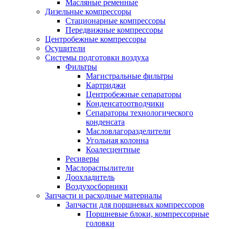
Масляные ременные
Дизельные компрессоры
Стационарные компрессоры
Передвижные компрессоры
Центробежные компрессоры
Осушители
Системы подготовки воздуха
Фильтры
Магистральные фильтры
Картриджи
Центробежные сепараторы
Конденсатоотводчики
Сепараторы технологического
конденсата
Масловлагоразделители
Угольная колонна
Коалесцентные
Ресиверы
Маслораспылители
Доохладитель
Воздухосборники
Запчасти и расходные материалы
Запчасти для поршневых компрессоров
Поршневые блоки, компрессорные
головки