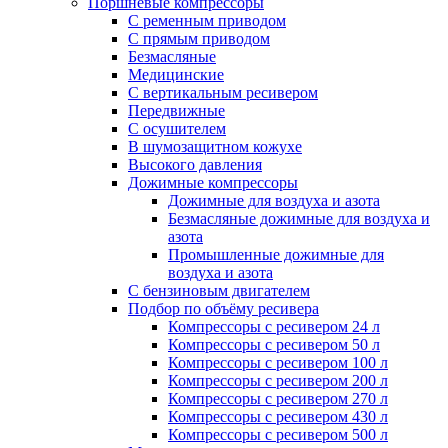
Поршневые компрессоры
С ременным приводом
С прямым приводом
Безмасляные
Медицинские
С вертикальным ресивером
Передвижные
С осушителем
В шумозащитном кожухе
Высокого давления
Дожимные компрессоры
Дожимные для воздуха и азота
Безмасляные дожимные для воздуха и
азота
Промышленные дожимные для
воздуха и азота
С бензиновым двигателем
Подбор по объёму ресивера
Компрессоры с ресивером 24 л
Компрессоры с ресивером 50 л
Компрессоры с ресивером 100 л
Компрессоры с ресивером 200 л
Компрессоры с ресивером 270 л
Компрессоры с ресивером 430 л
Компрессоры с ресивером 500 л