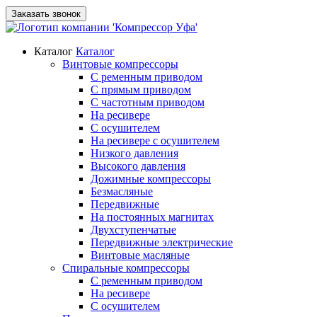
Заказать звонок
Каталог
Каталог
Винтовые компрессоры
С ременным приводом
С прямым приводом
С частотным приводом
На ресивере
С осушителем
На ресивере с осушителем
Низкого давления
Высокого давления
Дожимные компрессоры
Безмасляные
Передвижные
На постоянных магнитах
Двухступенчатые
Передвижные электрические
Винтовые масляные
Спиральные компрессоры
С ременным приводом
На ресивере
С осушителем