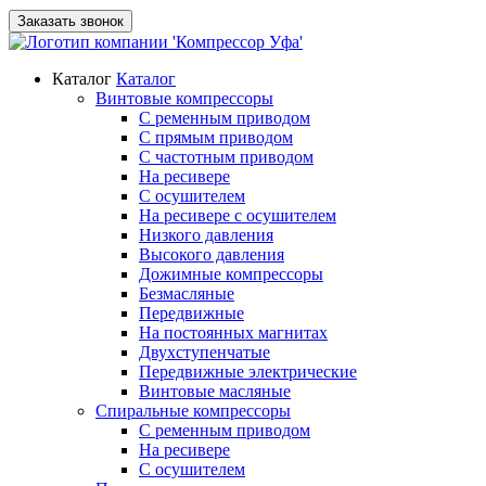
Заказать звонок
Каталог
Каталог
Винтовые компрессоры
С ременным приводом
С прямым приводом
С частотным приводом
На ресивере
С осушителем
На ресивере с осушителем
Низкого давления
Высокого давления
Дожимные компрессоры
Безмасляные
Передвижные
На постоянных магнитах
Двухступенчатые
Передвижные электрические
Винтовые масляные
Спиральные компрессоры
С ременным приводом
На ресивере
С осушителем