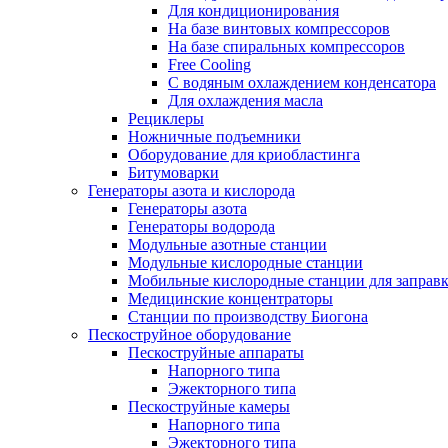
Для кондиционирования
На базе винтовых компрессоров
На базе спиральных компрессоров
Free Cooling
С водяным охлаждением конденсатора
Для охлаждения масла
Рециклеры
Ножничные подъемники
Оборудование для криобластинга
Битумоварки
Генераторы азота и кислорода
Генераторы азота
Генераторы водорода
Модульные азотные станции
Модульные кислородные станции
Мобильные кислородные станции для заправк
Медицинские концентраторы
Станции по производству Биогона
Пескоструйное оборудование
Пескоструйные аппараты
Напорного типа
Эжекторного типа
Пескоструйные камеры
Напорного типа
Эжекторного типа