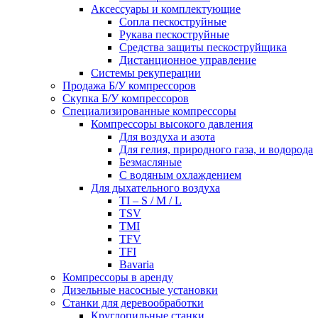
Аксессуары и комплектующие
Сопла пескоструйные
Рукава пескоструйные
Средства защиты пескоструйщика
Дистанционное управление
Системы рекуперации
Продажа Б/У компрессоров
Скупка Б/У компрессоров
Специализированные компрессоры
Компрессоры высокого давления
Для воздуха и азота
Для гелия, природного газа, и водорода
Безмасляные
С водяным охлаждением
Для дыхательного воздуха
TI – S / M / L
TSV
TMI
TFV
TFI
Bavaria
Компрессоры в аренду
Дизельные насосные установки
Станки для деревообработки
Круглопильные станки