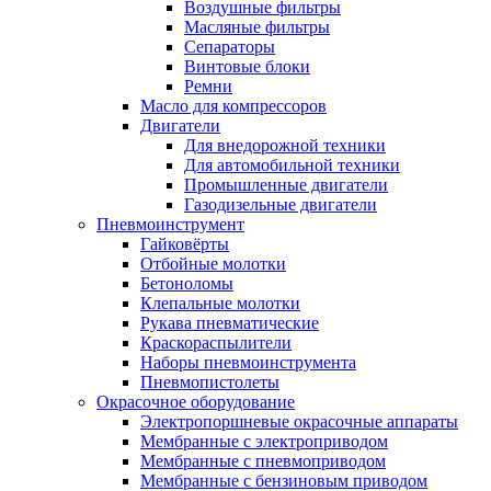
Воздушные фильтры
Масляные фильтры
Сепараторы
Винтовые блоки
Ремни
Масло для компрессоров
Двигатели
Для внедорожной техники
Для автомобильной техники
Промышленные двигатели
Газодизельные двигатели
Пневмоинструмент
Гайковёрты
Отбойные молотки
Бетоноломы
Клепальные молотки
Рукава пневматические
Краскораспылители
Наборы пневмоинструмента
Пневмопистолеты
Окрасочное оборудование
Электропоршневые окрасочные аппараты
Мембранные с электроприводом
Мембранные с пневмоприводом
Мембранные с бензиновым приводом