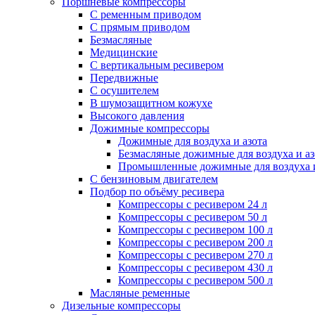
Поршневые компрессоры
С ременным приводом
С прямым приводом
Безмасляные
Медицинские
С вертикальным ресивером
Передвижные
С осушителем
В шумозащитном кожухе
Высокого давления
Дожимные компрессоры
Дожимные для воздуха и азота
Безмасляные дожимные для воздуха и аз
Промышленные дожимные для воздуха и
С бензиновым двигателем
Подбор по объёму ресивера
Компрессоры с ресивером 24 л
Компрессоры с ресивером 50 л
Компрессоры с ресивером 100 л
Компрессоры с ресивером 200 л
Компрессоры с ресивером 270 л
Компрессоры с ресивером 430 л
Компрессоры с ресивером 500 л
Масляные ременные
Дизельные компрессоры