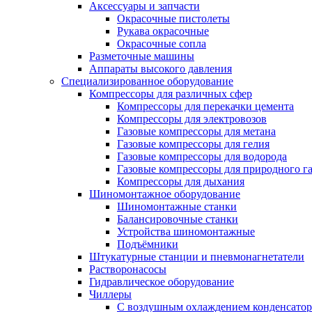
Аксессуары и запчасти
Окрасочные пистолеты
Рукава окрасочные
Окрасочные сопла
Разметочные машины
Аппараты высокого давления
Специализированное оборудование
Компрессоры для различных сфер
Компрессоры для перекачки цемента
Компрессоры для электровозов
Газовые компрессоры для метана
Газовые компрессоры для гелия
Газовые компрессоры для водорода
Газовые компрессоры для природного га
Компрессоры для дыхания
Шиномонтажное оборудование
Шиномонтажные станки
Балансировочные станки
Устройства шиномонтажные
Подъёмники
Штукатурные станции и пневмонагнетатели
Растворонасосы
Гидравлическое оборудование
Чиллеры
С воздушным охлаждением конденсатор