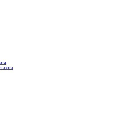
ота
 азота