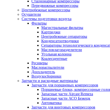
Стационарные компрессоры
Передвижные компрессоры
Центробежные компрессоры
Осушители
Системы подготовки воздуха
Фильтры
Магистральные фильтры
Картриджи
Центробежные сепараторы
Конденсатоотводчики
Сепараторы технологического конденса
Масловлагоразделители
Угольная колонна
Коалесцентные
Ресиверы
Маслораспылители
Доохладитель
Воздухосборники
Запчасти и расходные материалы
Запчасти для поршневых компрессоров
Поршневые блоки, компрессорные голо
Запасные части Aircast Remeza
Запасные части АСО Бежецк
Автоматика
Запчасти для винтовых компрессоров