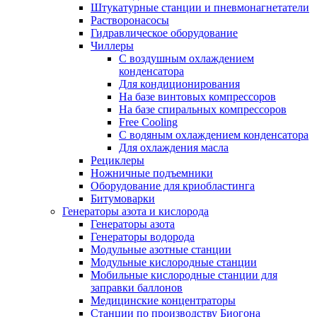
Штукатурные станции и пневмонагнетатели
Растворонасосы
Гидравлическое оборудование
Чиллеры
С воздушным охлаждением
конденсатора
Для кондиционирования
На базе винтовых компрессоров
На базе спиральных компрессоров
Free Cooling
С водяным охлаждением конденсатора
Для охлаждения масла
Рециклеры
Ножничные подъемники
Оборудование для криобластинга
Битумоварки
Генераторы азота и кислорода
Генераторы азота
Генераторы водорода
Модульные азотные станции
Модульные кислородные станции
Мобильные кислородные станции для
заправки баллонов
Медицинские концентраторы
Станции по производству Биогона