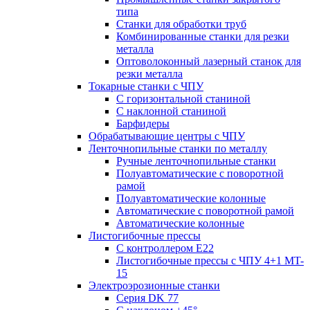
типа
Станки для обработки труб
Комбинированные станки для резки
металла
Оптоволоконный лазерный станок для
резки металла
Токарные станки с ЧПУ
С горизонтальной станиной
С наклонной станиной
Барфидеры
Обрабатывающие центры с ЧПУ
Ленточнопильные станки по металлу
Ручные ленточнопильные станки
Полуавтоматические с поворотной
рамой
Полуавтоматические колонные
Автоматические с поворотной рамой
Автоматические колонные
Листогибочные прессы
С контроллером E22
Листогибочные прессы с ЧПУ 4+1 MT-
15
Электроэрозионные станки
Серия DK 77