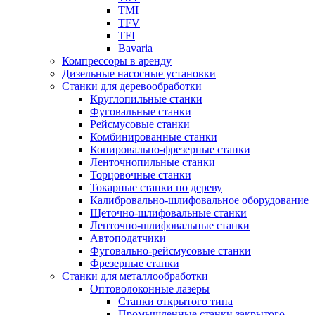
TMI
TFV
TFI
Bavaria
Компрессоры в аренду
Дизельные насосные установки
Станки для деревообработки
Круглопильные станки
Фуговальные станки
Рейсмусовые станки
Комбинированные станки
Копировально-фрезерные станки
Ленточнопильные станки
Торцовочные станки
Токарные станки по дереву
Калибровально-шлифовальное оборудование
Щеточно-шлифовальные станки
Ленточно-шлифовальные станки
Автоподатчики
Фуговально-рейсмусовые станки
Фрезерные станки
Станки для металлообработки
Оптоволоконные лазеры
Станки открытого типа
Промышленные станки закрытого