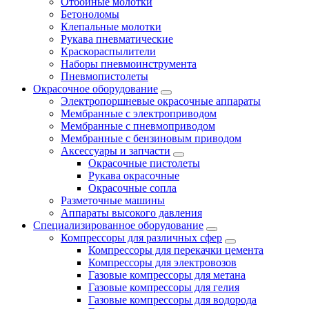
Отбойные молотки
Бетоноломы
Клепальные молотки
Рукава пневматические
Краскораспылители
Наборы пневмоинструмента
Пневмопистолеты
Окрасочное оборудование
Электропоршневые окрасочные аппараты
Мембранные с электроприводом
Мембранные с пневмоприводом
Мембранные с бензиновым приводом
Аксессуары и запчасти
Окрасочные пистолеты
Рукава окрасочные
Окрасочные сопла
Разметочные машины
Аппараты высокого давления
Специализированное оборудование
Компрессоры для различных сфер
Компрессоры для перекачки цемента
Компрессоры для электровозов
Газовые компрессоры для метана
Газовые компрессоры для гелия
Газовые компрессоры для водорода