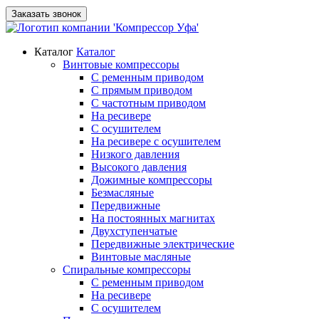
Заказать звонок
Каталог
Каталог
Винтовые компрессоры
С ременным приводом
С прямым приводом
С частотным приводом
На ресивере
С осушителем
На ресивере с осушителем
Низкого давления
Высокого давления
Дожимные компрессоры
Безмасляные
Передвижные
На постоянных магнитах
Двухступенчатые
Передвижные электрические
Винтовые масляные
Спиральные компрессоры
С ременным приводом
На ресивере
С осушителем