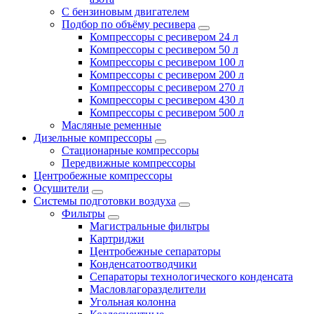
С бензиновым двигателем
Подбор по объёму ресивера
Компрессоры с ресивером 24 л
Компрессоры с ресивером 50 л
Компрессоры с ресивером 100 л
Компрессоры с ресивером 200 л
Компрессоры с ресивером 270 л
Компрессоры с ресивером 430 л
Компрессоры с ресивером 500 л
Масляные ременные
Дизельные компрессоры
Стационарные компрессоры
Передвижные компрессоры
Центробежные компрессоры
Осушители
Системы подготовки воздуха
Фильтры
Магистральные фильтры
Картриджи
Центробежные сепараторы
Конденсатоотводчики
Сепараторы технологического конденсата
Масловлагоразделители
Угольная колонна