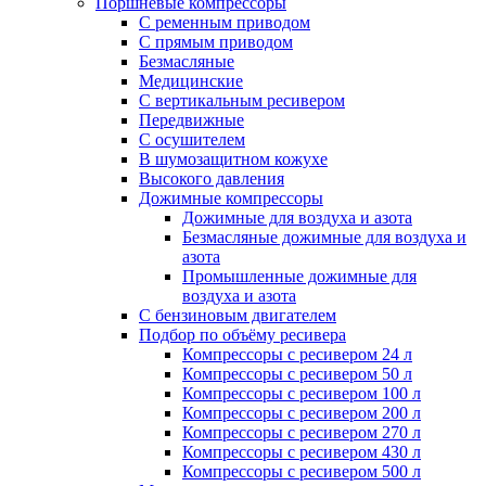
Поршневые компрессоры
С ременным приводом
С прямым приводом
Безмасляные
Медицинские
С вертикальным ресивером
Передвижные
С осушителем
В шумозащитном кожухе
Высокого давления
Дожимные компрессоры
Дожимные для воздуха и азота
Безмасляные дожимные для воздуха и
азота
Промышленные дожимные для
воздуха и азота
С бензиновым двигателем
Подбор по объёму ресивера
Компрессоры с ресивером 24 л
Компрессоры с ресивером 50 л
Компрессоры с ресивером 100 л
Компрессоры с ресивером 200 л
Компрессоры с ресивером 270 л
Компрессоры с ресивером 430 л
Компрессоры с ресивером 500 л