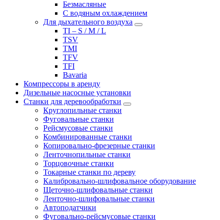
Безмасляные
С водяным охлаждением
Для дыхательного воздуха
TI – S / M / L
TSV
TMI
TFV
TFI
Bavaria
Компрессоры в аренду
Дизельные насосные установки
Станки для деревообработки
Круглопильные станки
Фуговальные станки
Рейсмусовые станки
Комбинированные станки
Копировально-фрезерные станки
Ленточнопильные станки
Торцовочные станки
Токарные станки по дереву
Калибровально-шлифовальное оборудование
Щеточно-шлифовальные станки
Ленточно-шлифовальные станки
Автоподатчики
Фуговально-рейсмусовые станки