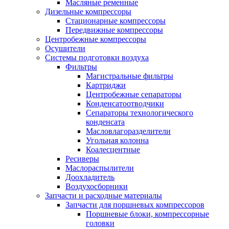
Масляные ременные
Дизельные компрессоры
Стационарные компрессоры
Передвижные компрессоры
Центробежные компрессоры
Осушители
Системы подготовки воздуха
Фильтры
Магистральные фильтры
Картриджи
Центробежные сепараторы
Конденсатоотводчики
Сепараторы технологического
конденсата
Масловлагоразделители
Угольная колонна
Коалесцентные
Ресиверы
Маслораспылители
Доохладитель
Воздухосборники
Запчасти и расходные материалы
Запчасти для поршневых компрессоров
Поршневые блоки, компрессорные
головки