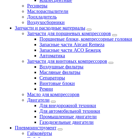
Коалесцентные
Ресиверы
Маслораспылители
Доохладитель
Воздухосборники
Запчасти и расходные материалы
Запчасти для поршневых компрессоров
Поршневые блоки, компрессорные головки
Запасные части Aircast Remeza
Запасные части АСО Бежецк
Автоматика
Запчасти для винтовых компрессоров
Воздушные фильтры
Масляные фильтры
Сепараторы
Винтовые блоки
Ремни
Масло для компрессоров
Двигатели
Для внедорожной техники
Для автомобильной техники
Промышленные двигатели
Газодизельные двигатели
Пневмоинструмент
Гайковёрты