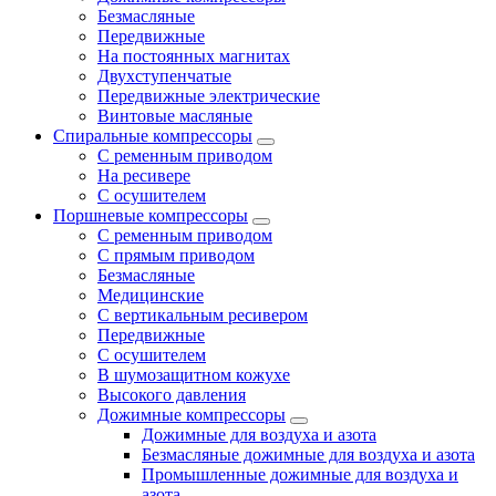
Безмасляные
Передвижные
На постоянных магнитах
Двухступенчатые
Передвижные электрические
Винтовые масляные
Спиральные компрессоры
С ременным приводом
На ресивере
С осушителем
Поршневые компрессоры
С ременным приводом
С прямым приводом
Безмасляные
Медицинские
С вертикальным ресивером
Передвижные
С осушителем
В шумозащитном кожухе
Высокого давления
Дожимные компрессоры
Дожимные для воздуха и азота
Безмасляные дожимные для воздуха и азота
Промышленные дожимные для воздуха и
азота