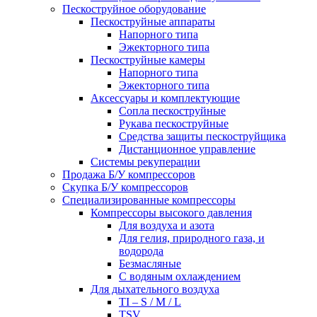
Пескоструйное оборудование
Пескоструйные аппараты
Напорного типа
Эжекторного типа
Пескоструйные камеры
Напорного типа
Эжекторного типа
Аксессуары и комплектующие
Сопла пескоструйные
Рукава пескоструйные
Средства защиты пескоструйщика
Дистанционное управление
Системы рекуперации
Продажа Б/У компрессоров
Скупка Б/У компрессоров
Специализированные компрессоры
Компрессоры высокого давления
Для воздуха и азота
Для гелия, природного газа, и
водорода
Безмасляные
С водяным охлаждением
Для дыхательного воздуха
TI – S / M / L
TSV