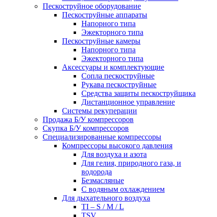
Пескоструйное оборудование
Пескоструйные аппараты
Напорного типа
Эжекторного типа
Пескоструйные камеры
Напорного типа
Эжекторного типа
Аксессуары и комплектующие
Сопла пескоструйные
Рукава пескоструйные
Средства защиты пескоструйщика
Дистанционное управление
Системы рекуперации
Продажа Б/У компрессоров
Скупка Б/У компрессоров
Специализированные компрессоры
Компрессоры высокого давления
Для воздуха и азота
Для гелия, природного газа, и
водорода
Безмасляные
С водяным охлаждением
Для дыхательного воздуха
TI – S / M / L
TSV