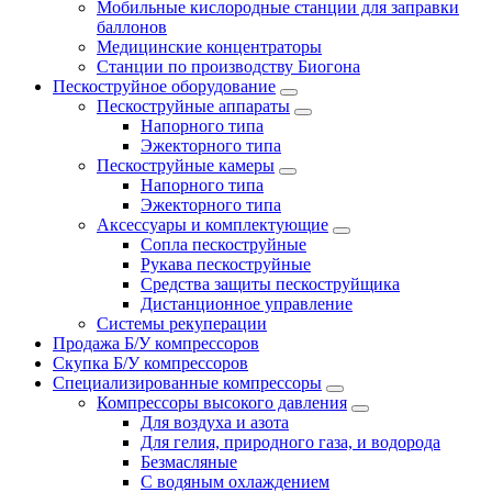
Мобильные кислородные станции для заправки
баллонов
Медицинские концентраторы
Станции по производству Биогона
Пескоструйное оборудование
Пескоструйные аппараты
Напорного типа
Эжекторного типа
Пескоструйные камеры
Напорного типа
Эжекторного типа
Аксессуары и комплектующие
Сопла пескоструйные
Рукава пескоструйные
Средства защиты пескоструйщика
Дистанционное управление
Системы рекуперации
Продажа Б/У компрессоров
Скупка Б/У компрессоров
Специализированные компрессоры
Компрессоры высокого давления
Для воздуха и азота
Для гелия, природного газа, и водорода
Безмасляные
С водяным охлаждением