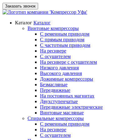
Заказать звонок
Каталог
Каталог
Винтовые компрессоры
С ременным приводом
С прямым приводом
С частотным приводом
На ресивере
С осушителем
На ресивере с осушителем
Низкого давления
Высокого давления
Дожимные компрессоры
Безмасляные
Передвижные
На постоянных магнитах
Двухступенчатые
Передвижные электрические
Винтовые масляные
Спиральные компрессоры
С ременным приводом
На ресивере
С осушителем