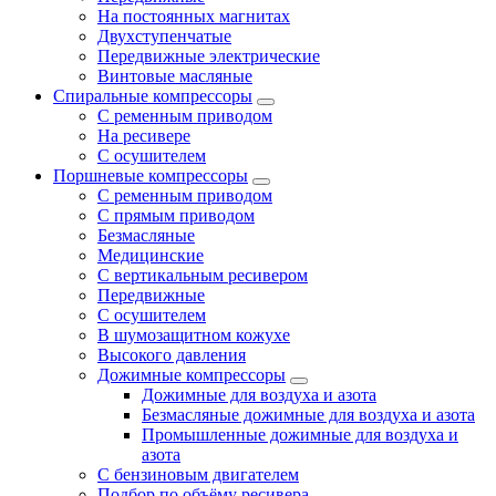
На постоянных магнитах
Двухступенчатые
Передвижные электрические
Винтовые масляные
Спиральные компрессоры
С ременным приводом
На ресивере
С осушителем
Поршневые компрессоры
С ременным приводом
С прямым приводом
Безмасляные
Медицинские
С вертикальным ресивером
Передвижные
С осушителем
В шумозащитном кожухе
Высокого давления
Дожимные компрессоры
Дожимные для воздуха и азота
Безмасляные дожимные для воздуха и азота
Промышленные дожимные для воздуха и
азота
С бензиновым двигателем
Подбор по объёму ресивера