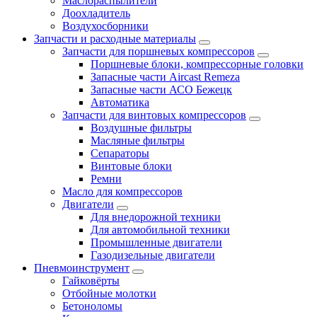
Маслораспылители
Доохладитель
Воздухосборники
Запчасти и расходные материалы
Запчасти для поршневых компрессоров
Поршневые блоки, компрессорные головки
Запасные части Aircast Remeza
Запасные части АСО Бежецк
Автоматика
Запчасти для винтовых компрессоров
Воздушные фильтры
Масляные фильтры
Сепараторы
Винтовые блоки
Ремни
Масло для компрессоров
Двигатели
Для внедорожной техники
Для автомобильной техники
Промышленные двигатели
Газодизельные двигатели
Пневмоинструмент
Гайковёрты
Отбойные молотки
Бетоноломы