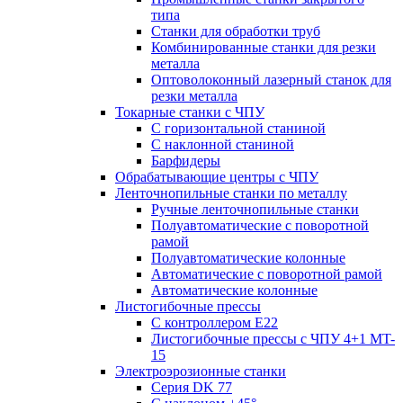
типа
Станки для обработки труб
Комбинированные станки для резки
металла
Оптоволоконный лазерный станок для
резки металла
Токарные станки с ЧПУ
С горизонтальной станиной
С наклонной станиной
Барфидеры
Обрабатывающие центры с ЧПУ
Ленточнопильные станки по металлу
Ручные ленточнопильные станки
Полуавтоматические с поворотной
рамой
Полуавтоматические колонные
Автоматические с поворотной рамой
Автоматические колонные
Листогибочные прессы
С контроллером E22
Листогибочные прессы с ЧПУ 4+1 MT-
15
Электроэрозионные станки
Серия DK 77