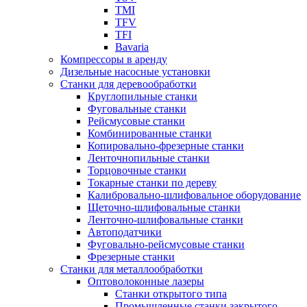
TMI
TFV
TFI
Bavaria
Компрессоры в аренду
Дизельные насосные установки
Станки для деревообработки
Круглопильные станки
Фуговальные станки
Рейсмусовые станки
Комбинированные станки
Копировально-фрезерные станки
Ленточнопильные станки
Торцовочные станки
Токарные станки по дереву
Калибровально-шлифовальное оборудование
Щеточно-шлифовальные станки
Ленточно-шлифовальные станки
Автоподатчики
Фуговально-рейсмусовые станки
Фрезерные станки
Станки для металлообработки
Оптоволоконные лазеры
Станки открытого типа
Промышленные станки закрытого