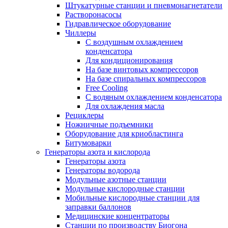
Штукатурные станции и пневмонагнетатели
Растворонасосы
Гидравлическое оборудование
Чиллеры
С воздушным охлаждением
конденсатора
Для кондиционирования
На базе винтовых компрессоров
На базе спиральных компрессоров
Free Cooling
С водяным охлаждением конденсатора
Для охлаждения масла
Рециклеры
Ножничные подъемники
Оборудование для криобластинга
Битумоварки
Генераторы азота и кислорода
Генераторы азота
Генераторы водорода
Модульные азотные станции
Модульные кислородные станции
Мобильные кислородные станции для
заправки баллонов
Медицинские концентраторы
Станции по производству Биогона