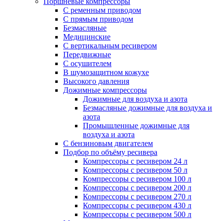
Поршневые компрессоры
С ременным приводом
С прямым приводом
Безмасляные
Медицинские
С вертикальным ресивером
Передвижные
С осушителем
В шумозащитном кожухе
Высокого давления
Дожимные компрессоры
Дожимные для воздуха и азота
Безмасляные дожимные для воздуха и
азота
Промышленные дожимные для
воздуха и азота
С бензиновым двигателем
Подбор по объёму ресивера
Компрессоры с ресивером 24 л
Компрессоры с ресивером 50 л
Компрессоры с ресивером 100 л
Компрессоры с ресивером 200 л
Компрессоры с ресивером 270 л
Компрессоры с ресивером 430 л
Компрессоры с ресивером 500 л