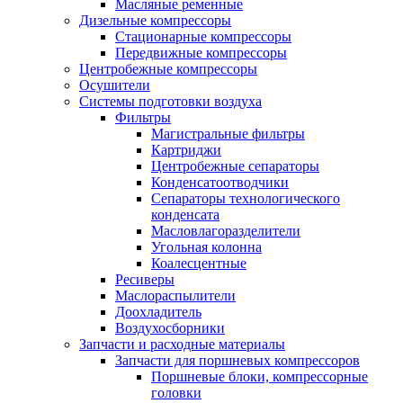
Масляные ременные
Дизельные компрессоры
Стационарные компрессоры
Передвижные компрессоры
Центробежные компрессоры
Осушители
Системы подготовки воздуха
Фильтры
Магистральные фильтры
Картриджи
Центробежные сепараторы
Конденсатоотводчики
Сепараторы технологического
конденсата
Масловлагоразделители
Угольная колонна
Коалесцентные
Ресиверы
Маслораспылители
Доохладитель
Воздухосборники
Запчасти и расходные материалы
Запчасти для поршневых компрессоров
Поршневые блоки, компрессорные
головки