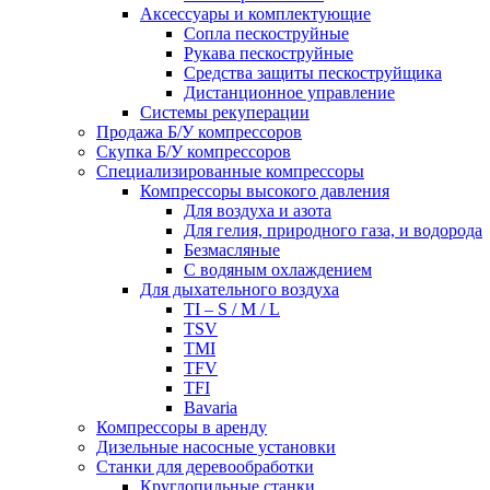
Аксессуары и комплектующие
Сопла пескоструйные
Рукава пескоструйные
Средства защиты пескоструйщика
Дистанционное управление
Системы рекуперации
Продажа Б/У компрессоров
Скупка Б/У компрессоров
Специализированные компрессоры
Компрессоры высокого давления
Для воздуха и азота
Для гелия, природного газа, и водорода
Безмасляные
С водяным охлаждением
Для дыхательного воздуха
TI – S / M / L
TSV
TMI
TFV
TFI
Bavaria
Компрессоры в аренду
Дизельные насосные установки
Станки для деревообработки
Круглопильные станки