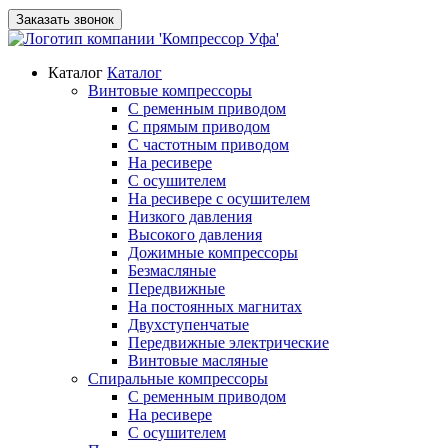
Заказать звонок
Каталог
Каталог
Винтовые компрессоры
С ременным приводом
С прямым приводом
С частотным приводом
На ресивере
С осушителем
На ресивере с осушителем
Низкого давления
Высокого давления
Дожимные компрессоры
Безмасляные
Передвижные
На постоянных магнитах
Двухступенчатые
Передвижные электрические
Винтовые масляные
Спиральные компрессоры
С ременным приводом
На ресивере
С осушителем