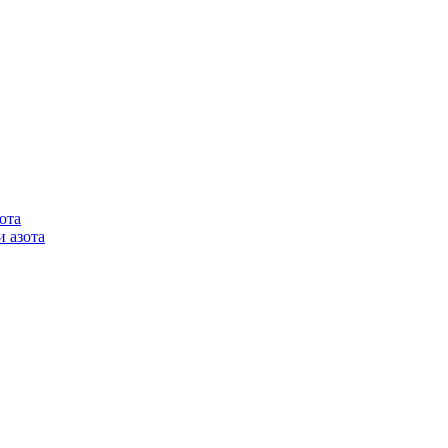
ота
 азота