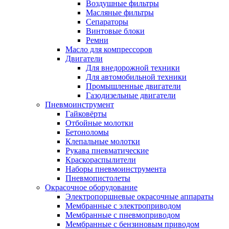
Воздушные фильтры
Масляные фильтры
Сепараторы
Винтовые блоки
Ремни
Масло для компрессоров
Двигатели
Для внедорожной техники
Для автомобильной техники
Промышленные двигатели
Газодизельные двигатели
Пневмоинструмент
Гайковёрты
Отбойные молотки
Бетоноломы
Клепальные молотки
Рукава пневматические
Краскораспылители
Наборы пневмоинструмента
Пневмопистолеты
Окрасочное оборудование
Электропоршневые окрасочные аппараты
Мембранные с электроприводом
Мембранные с пневмоприводом
Мембранные с бензиновым приводом