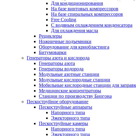
Для кондиционирования
На базе винтовых компрессоров
На базе спиральных компрессоров
Free Cooling
С водяным охлаждением конденсатора
Для охлаждения масла
Рециклеры
Ножничные подъемники
Оборудование для криобластинга
Битумоварки
Генераторы азота и кислорода
Генераторы азота
Генераторы водорода
Модульные азотные станции
Модульные кислородные станции
Мобильные кислородные станции для заправк
Медицинские концентраторы
Станции по производству Биогона
Пескоструйное оборудование
Пескоструйные аппараты
Напорного типа
Эжекторного типа
Пескоструйные камеры
Напорного типа
Эжекторного типа