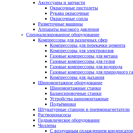
Аксессуары и запчасти
Окрасочные пистолеты
Рукава окрасочные
Окрасочные сопла
Разметочные машины
Аппараты высокого давления
Специализированное оборудование
Компрессоры для различных сфер
Компрессоры для перекачки цемента
Компрессоры для электровозов
Газовые компрессоры для метана
Газовые компрессоры для гелия
Газовые компрессоры для водорода
Газовые компрессоры для природного га
Компрессоры для дыхания
Шиномонтажное оборудование
Шиномонтажные станки
Балансировочные станки
Устройства шиномонтажные
Подъёмники
Штукатурные станции и пневмонагнетатели
Растворонасосы
Гидравлическое оборудование
Чиллеры
С воздушным охлаждением конденсатор