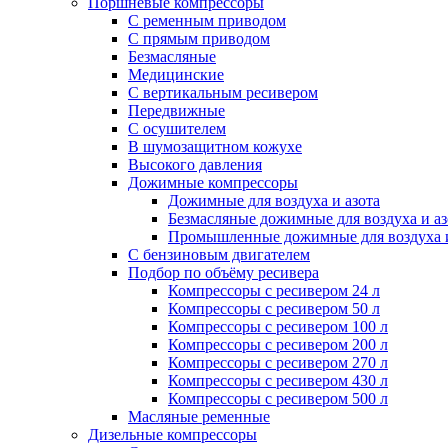
Поршневые компрессоры
С ременным приводом
С прямым приводом
Безмасляные
Медицинские
С вертикальным ресивером
Передвижные
С осушителем
В шумозащитном кожухе
Высокого давления
Дожимные компрессоры
Дожимные для воздуха и азота
Безмасляные дожимные для воздуха и аз
Промышленные дожимные для воздуха и
С бензиновым двигателем
Подбор по объёму ресивера
Компрессоры с ресивером 24 л
Компрессоры с ресивером 50 л
Компрессоры с ресивером 100 л
Компрессоры с ресивером 200 л
Компрессоры с ресивером 270 л
Компрессоры с ресивером 430 л
Компрессоры с ресивером 500 л
Масляные ременные
Дизельные компрессоры