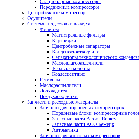
Стационарные компрессоры
Передвижные компрессоры
Центробежные компрессоры
Осушители
Системы подготовки воздуха
Фильтры
Магистральные фильтры
Картриджи
Центробежные сепараторы
Конденсатоотводчики
Сепараторы технологического конденса
Масловлагоразделители
Угольная колонна
Коалесцентные
Ресиверы
Маслораспылители
Доохладитель
Воздухосборники
Запчасти и расходные материалы
Запчасти для поршневых компрессоров
Поршневые блоки, компрессорные голо
Запасные части Aircast Remeza
Запасные части АСО Бежецк
Автоматика
Запчасти для винтовых компрессоров