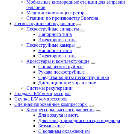
Мобильные кислородные станции для заправки
баллонов
Медицинские концентраторы
Станции по производству Биогона
Пескоструйное оборудование
Пескоструйные аппараты
Напорного типа
Эжекторного типа
Пескоструйные камеры
Напорного типа
Эжекторного типа
Аксессуары и комплектующие
Сопла пескоструйные
Рукава пескоструйные
Средства защиты пескоструйщика
Дистанционное управление
Системы рекуперации
Продажа Б/У компрессоров
Скупка Б/У компрессоров
Специализированные компрессоры
Компрессоры высокого давления
Для воздуха и азота
Для гелия, природного газа, и водорода
Безмасляные
С водяным охлаждением