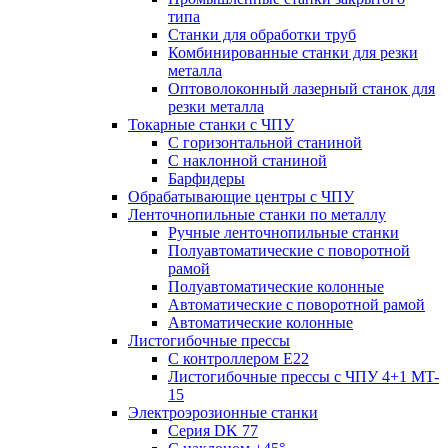
типа
Станки для обработки труб
Комбинированные станки для резки
металла
Оптоволоконный лазерный станок для
резки металла
Токарные станки с ЧПУ
С горизонтальной станиной
С наклонной станиной
Барфидеры
Обрабатывающие центры с ЧПУ
Ленточнопильные станки по металлу
Ручные ленточнопильные станки
Полуавтоматические с поворотной
рамой
Полуавтоматические колонные
Автоматические с поворотной рамой
Автоматические колонные
Листогибочные прессы
С контроллером E22
Листогибочные прессы с ЧПУ 4+1 MT-
15
Электроэрозионные станки
Серия DK 77