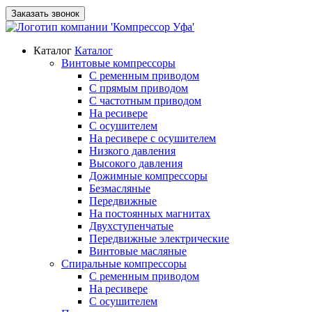
Заказать звонок
Каталог
Каталог
Винтовые компрессоры
С ременным приводом
С прямым приводом
С частотным приводом
На ресивере
С осушителем
На ресивере с осушителем
Низкого давления
Высокого давления
Дожимные компрессоры
Безмасляные
Передвижные
На постоянных магнитах
Двухступенчатые
Передвижные электрические
Винтовые масляные
Спиральные компрессоры
С ременным приводом
На ресивере
С осушителем