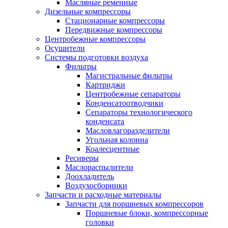
Масляные ременные
Дизельные компрессоры
Стационарные компрессоры
Передвижные компрессоры
Центробежные компрессоры
Осушители
Системы подготовки воздуха
Фильтры
Магистральные фильтры
Картриджи
Центробежные сепараторы
Конденсатоотводчики
Сепараторы технологического
конденсата
Масловлагоразделители
Угольная колонна
Коалесцентные
Ресиверы
Маслораспылители
Доохладитель
Воздухосборники
Запчасти и расходные материалы
Запчасти для поршневых компрессоров
Поршневые блоки, компрессорные
головки