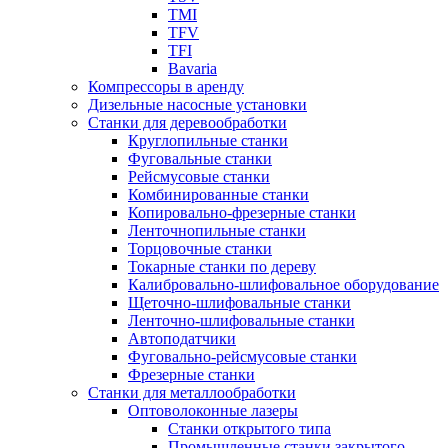
TMI
TFV
TFI
Bavaria
Компрессоры в аренду
Дизельные насосные установки
Станки для деревообработки
Круглопильные станки
Фуговальные станки
Рейсмусовые станки
Комбинированные станки
Копировально-фрезерные станки
Ленточнопильные станки
Торцовочные станки
Токарные станки по дереву
Калибровально-шлифовальное оборудование
Щеточно-шлифовальные станки
Ленточно-шлифовальные станки
Автоподатчики
Фуговально-рейсмусовые станки
Фрезерные станки
Станки для металлообработки
Оптоволоконные лазеры
Станки открытого типа
Промышленные станки закрытого