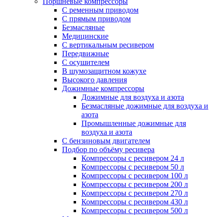
Поршневые компрессоры
С ременным приводом
С прямым приводом
Безмасляные
Медицинские
С вертикальным ресивером
Передвижные
С осушителем
В шумозащитном кожухе
Высокого давления
Дожимные компрессоры
Дожимные для воздуха и азота
Безмасляные дожимные для воздуха и
азота
Промышленные дожимные для
воздуха и азота
С бензиновым двигателем
Подбор по объёму ресивера
Компрессоры с ресивером 24 л
Компрессоры с ресивером 50 л
Компрессоры с ресивером 100 л
Компрессоры с ресивером 200 л
Компрессоры с ресивером 270 л
Компрессоры с ресивером 430 л
Компрессоры с ресивером 500 л