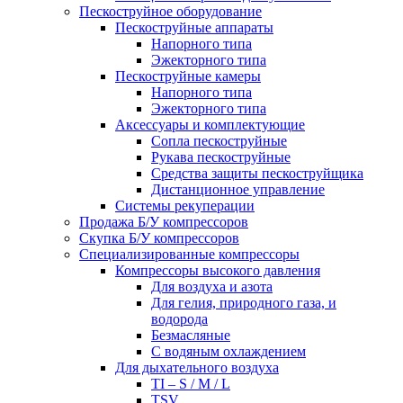
Пескоструйное оборудование
Пескоструйные аппараты
Напорного типа
Эжекторного типа
Пескоструйные камеры
Напорного типа
Эжекторного типа
Аксессуары и комплектующие
Сопла пескоструйные
Рукава пескоструйные
Средства защиты пескоструйщика
Дистанционное управление
Системы рекуперации
Продажа Б/У компрессоров
Скупка Б/У компрессоров
Специализированные компрессоры
Компрессоры высокого давления
Для воздуха и азота
Для гелия, природного газа, и
водорода
Безмасляные
С водяным охлаждением
Для дыхательного воздуха
TI – S / M / L
TSV