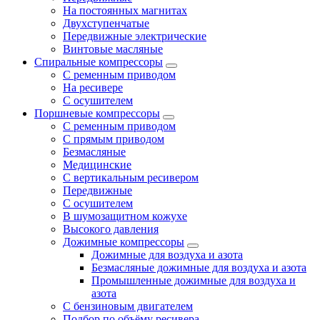
На постоянных магнитах
Двухступенчатые
Передвижные электрические
Винтовые масляные
Спиральные компрессоры
С ременным приводом
На ресивере
С осушителем
Поршневые компрессоры
С ременным приводом
С прямым приводом
Безмасляные
Медицинские
С вертикальным ресивером
Передвижные
С осушителем
В шумозащитном кожухе
Высокого давления
Дожимные компрессоры
Дожимные для воздуха и азота
Безмасляные дожимные для воздуха и азота
Промышленные дожимные для воздуха и
азота
С бензиновым двигателем
Подбор по объёму ресивера