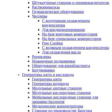
Штукатурные станции и пневмонагнетатели
Растворонасосы
Гидравлическое оборудование
Чиллеры
С воздушным охлаждением
конденсатора
Для кондиционирования
На базе винтовых компрессоров
На базе спиральных компрессоров
Free Cooling
С водяным охлаждением конденсатора
Для охлаждения масла
Рециклеры
Ножничные подъемники
Оборудование для криобластинга
Битумоварки
Генераторы азота и кислорода
Генераторы азота
Генераторы водорода
Модульные азотные станции
Модульные кислородные станции
Мобильные кислородные станции для
заправки баллонов
Медицинские концентраторы
Станции по производству Биогона