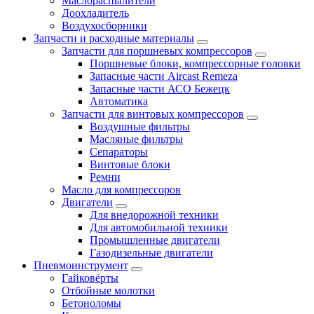
Маслораспылители
Доохладитель
Воздухосборники
Запчасти и расходные материалы
Запчасти для поршневых компрессоров
Поршневые блоки, компрессорные головки
Запасные части Aircast Remeza
Запасные части АСО Бежецк
Автоматика
Запчасти для винтовых компрессоров
Воздушные фильтры
Масляные фильтры
Сепараторы
Винтовые блоки
Ремни
Масло для компрессоров
Двигатели
Для внедорожной техники
Для автомобильной техники
Промышленные двигатели
Газодизельные двигатели
Пневмоинструмент
Гайковёрты
Отбойные молотки
Бетоноломы