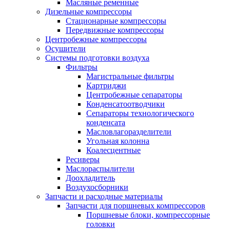
Масляные ременные
Дизельные компрессоры
Стационарные компрессоры
Передвижные компрессоры
Центробежные компрессоры
Осушители
Системы подготовки воздуха
Фильтры
Магистральные фильтры
Картриджи
Центробежные сепараторы
Конденсатоотводчики
Сепараторы технологического
конденсата
Масловлагоразделители
Угольная колонна
Коалесцентные
Ресиверы
Маслораспылители
Доохладитель
Воздухосборники
Запчасти и расходные материалы
Запчасти для поршневых компрессоров
Поршневые блоки, компрессорные
головки