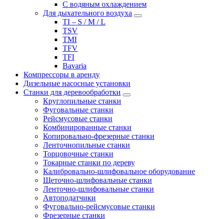
С водяным охлаждением
Для дыхательного воздуха
TI – S / M / L
TSV
TMI
TFV
TFI
Bavaria
Компрессоры в аренду
Дизельные насосные установки
Станки для деревообработки
Круглопильные станки
Фуговальные станки
Рейсмусовые станки
Комбинированные станки
Копировально-фрезерные станки
Ленточнопильные станки
Торцовочные станки
Токарные станки по дереву
Калибровально-шлифовальное оборудование
Щеточно-шлифовальные станки
Ленточно-шлифовальные станки
Автоподатчики
Фуговально-рейсмусовые станки
Фрезерные станки