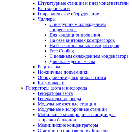
Штукатурные станции и пневмонагнетатели
Растворонасосы
Гидравлическое оборудование
Чиллеры
С воздушным охлаждением
конденсатора
Для кондиционирования
На базе винтовых компрессоров
На базе спиральных компрессоров
Free Cooling
С водяным охлаждением конденсатора
Для охлаждения масла
Рециклеры
Ножничные подъемники
Оборудование для криобластинга
Битумоварки
Генераторы азота и кислорода
Генераторы азота
Генераторы водорода
Модульные азотные станции
Модульные кислородные станции
Мобильные кислородные станции для
заправки баллонов
Медицинские концентраторы
Станции по производству Биогона