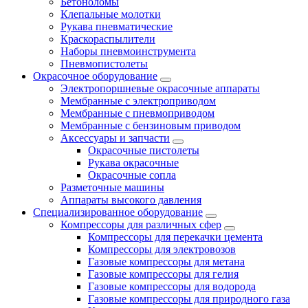
Бетоноломы
Клепальные молотки
Рукава пневматические
Краскораспылители
Наборы пневмоинструмента
Пневмопистолеты
Окрасочное оборудование
Электропоршневые окрасочные аппараты
Мембранные с электроприводом
Мембранные с пневмоприводом
Мембранные с бензиновым приводом
Аксессуары и запчасти
Окрасочные пистолеты
Рукава окрасочные
Окрасочные сопла
Разметочные машины
Аппараты высокого давления
Специализированное оборудование
Компрессоры для различных сфер
Компрессоры для перекачки цемента
Компрессоры для электровозов
Газовые компрессоры для метана
Газовые компрессоры для гелия
Газовые компрессоры для водорода
Газовые компрессоры для природного газа