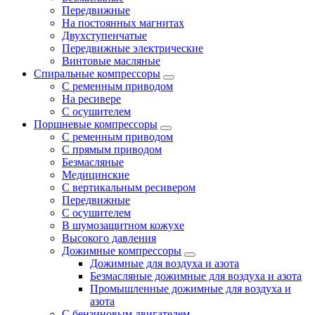
Передвижные
На постоянных магнитах
Двухступенчатые
Передвижные электрические
Винтовые масляные
Спиральные компрессоры
С ременным приводом
На ресивере
С осушителем
Поршневые компрессоры
С ременным приводом
С прямым приводом
Безмасляные
Медицинские
С вертикальным ресивером
Передвижные
С осушителем
В шумозащитном кожухе
Высокого давления
Дожимные компрессоры
Дожимные для воздуха и азота
Безмасляные дожимные для воздуха и азота
Промышленные дожимные для воздуха и
азота
С бензиновым двигателем