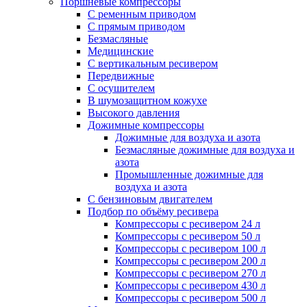
Поршневые компрессоры
С ременным приводом
С прямым приводом
Безмасляные
Медицинские
С вертикальным ресивером
Передвижные
С осушителем
В шумозащитном кожухе
Высокого давления
Дожимные компрессоры
Дожимные для воздуха и азота
Безмасляные дожимные для воздуха и
азота
Промышленные дожимные для
воздуха и азота
С бензиновым двигателем
Подбор по объёму ресивера
Компрессоры с ресивером 24 л
Компрессоры с ресивером 50 л
Компрессоры с ресивером 100 л
Компрессоры с ресивером 200 л
Компрессоры с ресивером 270 л
Компрессоры с ресивером 430 л
Компрессоры с ресивером 500 л