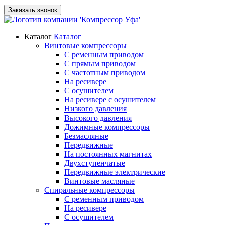
Заказать звонок
Каталог
Каталог
Винтовые компрессоры
С ременным приводом
С прямым приводом
С частотным приводом
На ресивере
С осушителем
На ресивере с осушителем
Низкого давления
Высокого давления
Дожимные компрессоры
Безмасляные
Передвижные
На постоянных магнитах
Двухступенчатые
Передвижные электрические
Винтовые масляные
Спиральные компрессоры
С ременным приводом
На ресивере
С осушителем