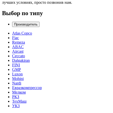
лучших условиях, просто позвонив нам.
Выбор по типу
Производитель
Atlas Copco
Fiac
Remeza
ABAC
Aircast
Ceccato
Dalgakiran
FINI
GMP
Luxon
Mohini
Nardi
Евразкомпрессор
Мелком
РКЗ
ТехМаш
УКЗ