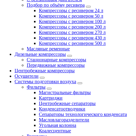
Подбор по объёму ресивера
Компрессоры с ресивером 24 л
Компрессоры с ресивером 50 л
Компрессоры с ресивером 100 л
Компрессоры с ресивером 200 л
Компрессоры с ресивером 270 л
Компрессоры с ресивером 430 л
Компрессоры с ресивером 500 л
Масляные ременные
Дизельные компрессоры
Стационарные компрессоры
Передвижные компрессоры
Центробежные компрессоры
Осушители
Системы подготовки воздуха
Фильтры
Магистральные фильтры
Картриджи
Центробежные сепараторы
Конденсатоотводчики
Сепараторы технологического конденсата
Масловлагоразделители
Угольная колонна
Коалесцентные