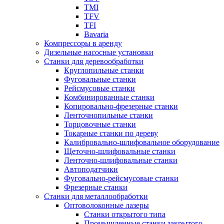
TMI
TFV
TFI
Bavaria
Компрессоры в аренду
Дизельные насосные установки
Станки для деревообработки
Круглопильные станки
Фуговальные станки
Рейсмусовые станки
Комбинированные станки
Копировально-фрезерные станки
Ленточнопильные станки
Торцовочные станки
Токарные станки по дереву
Калибровально-шлифовальное оборудование
Щеточно-шлифовальные станки
Ленточно-шлифовальные станки
Автоподатчики
Фуговально-рейсмусовые станки
Фрезерные станки
Станки для металлообработки
Оптоволоконные лазеры
Станки открытого типа
Промышленные станки закрытого