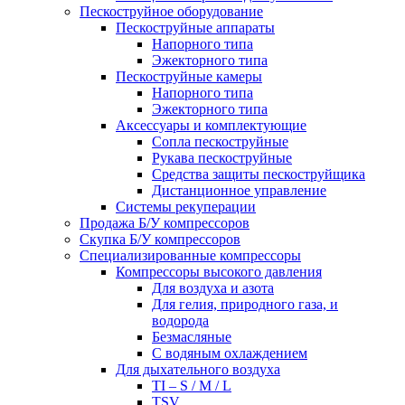
Пескоструйное оборудование
Пескоструйные аппараты
Напорного типа
Эжекторного типа
Пескоструйные камеры
Напорного типа
Эжекторного типа
Аксессуары и комплектующие
Сопла пескоструйные
Рукава пескоструйные
Средства защиты пескоструйщика
Дистанционное управление
Системы рекуперации
Продажа Б/У компрессоров
Скупка Б/У компрессоров
Специализированные компрессоры
Компрессоры высокого давления
Для воздуха и азота
Для гелия, природного газа, и
водорода
Безмасляные
С водяным охлаждением
Для дыхательного воздуха
TI – S / M / L
TSV