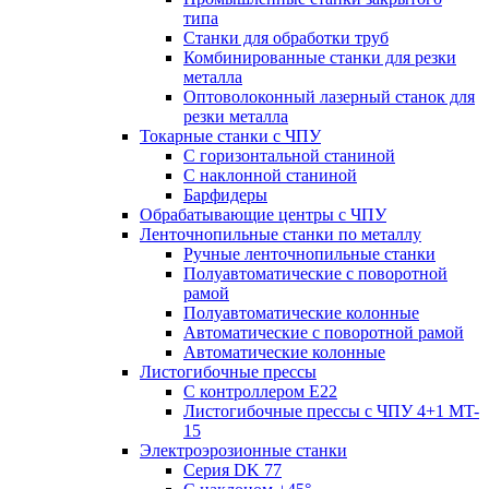
типа
Станки для обработки труб
Комбинированные станки для резки
металла
Оптоволоконный лазерный станок для
резки металла
Токарные станки с ЧПУ
С горизонтальной станиной
С наклонной станиной
Барфидеры
Обрабатывающие центры с ЧПУ
Ленточнопильные станки по металлу
Ручные ленточнопильные станки
Полуавтоматические с поворотной
рамой
Полуавтоматические колонные
Автоматические с поворотной рамой
Автоматические колонные
Листогибочные прессы
С контроллером E22
Листогибочные прессы с ЧПУ 4+1 MT-
15
Электроэрозионные станки
Серия DK 77